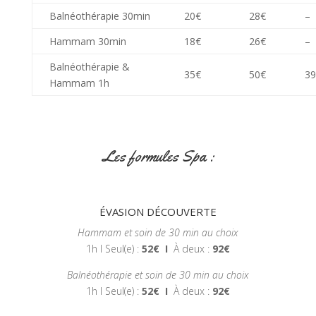
Balnéothérapie 30min
20€
28€
–
Hammam 30min
18€
26€
–
Balnéothérapie &
35€
50€
39
Hammam 1h
Les formules Spa :
ÉVASION DÉCOUVERTE
Hammam et soin de 30 min au choix
1h I Seul(e) :
52
€
I
À deux :
92€
Balnéothérapie et soin de 30 min au choix
1h I Seul(e) :
52€
I
À deux :
92€