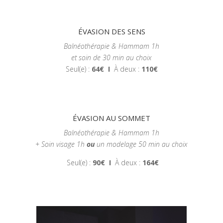
ÉVASION DES SENS
Balnéothérapie & Hammam 1h
et soin de 30 min au choix
Seul(e) :
64€
I
À deux :
110€
ÉVASION AU SOMMET
Balnéothérapie & Hammam 1h
+ Soin visage 1h
ou
un modelage 50 min au choix
Seul(e) :
90€
I
À deux :
164€